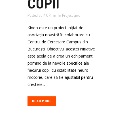
COPII
Posted at 14:07h
in
Τα Project μας
Kineo este un proiect inițiat de
asociația noastră în colaborare cu
Centrul de Cercetare Campus din
București. Obiectivul acestei inițiative
este acela de a crea un echipament
pornind de la nevoile specifice ale
fiecărui copil cu dizabilitate neuro
motorie, care să fie ajustabil pentru
creștere...
READ MORE