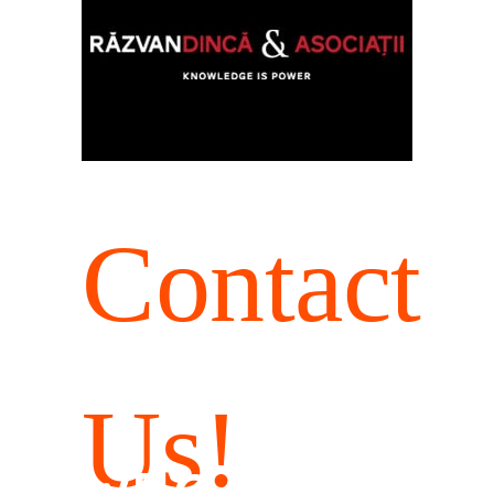
Contact
Us!
WE ΘΑ