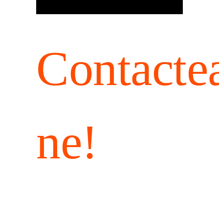
Contacte
ne!
SPUNE-NE
PĂREREA TA!