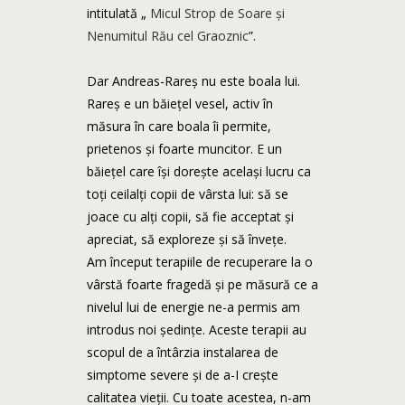
intitulată „
Micul Strop de Soare și
Nenumitul Rău cel Graoznic
”.
Dar Andreas-Rareș nu este boala lui.
Rareș e un băiețel vesel, activ în
măsura în care boala îi permite,
prietenos și foarte muncitor. E un
băiețel care își dorește același lucru ca
toți ceilalți copii de vârsta lui: să se
joace cu alți copii, să fie acceptat și
apreciat, să exploreze și să învețe.
Am început terapiile de recuperare la o
vârstă foarte fragedă și pe măsură ce a
nivelul lui de energie ne-a permis am
introdus noi ședințe. Aceste terapii au
scopul de a întârzia instalarea de
simptome severe și de a-I crește
calitatea vieții. Cu toate acestea, n-am