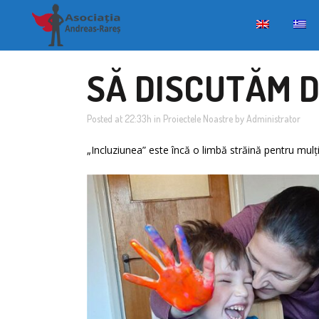
SĂ DISCUTĂM 
Posted at 22:33h
in
Proiectele Noastre
by
Administrator
„Incluziunea” este încă o limbă străină pentru mulți