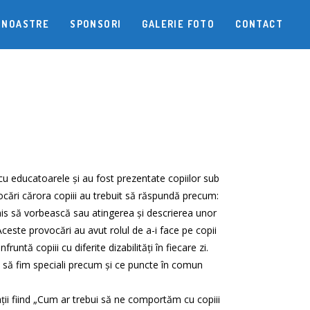
 NOASTRE
SPONSORI
GALERIE FOTO
CONTACT
cu educatoarele și au fost prezentate copiilor sub
ocări cărora copiii au trebuit să răspundă precum:
rmis să vorbească sau atingerea și descrierea unor
ceste provocări au avut rolul de a-i face pe copii
fruntă copiii cu diferite dizabilități în fiecare zi.
 să fim speciali precum și ce puncte în comun
bații fiind „Cum ar trebui să ne comportăm cu copiii