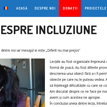
ACASĂ
DESPRE NOI
DONAȚII
PROIECTELE
DESPRE INCLUZIUNE
 dintre noi iar mesajul ei este „Diferit nu mai prejos”
Lecțiile au fost organizate împreună 
formă de joacă. Au fost diferite prov
descrierea unui obiect fără a-i fi pe
obiecte pe care nu le puteau vedea. A
să înțeleagă dificultățile cu care se con
Am discutat despre ce ne face pe noi
avem și cum acestea ne apropie.
În concluzia uneia dintre lecții, între