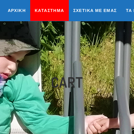
ΑΡΧΙΚΉ
ΚΑΤΆΣΤΗΜΑ
ΣΧΕΤΙΚΆ ΜΕ ΕΜΆΣ
ΤΑ
CART