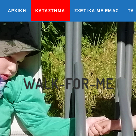
ΑΡΧΙΚΉ
ΚΑΤΆΣΤΗΜΑ
ΣΧΕΤΙΚΆ ΜΕ ΕΜΆΣ
ΤΑ
WALK-FOR-ME